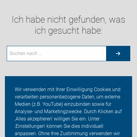
Ich habe nicht gefunden, was
ich gesucht habe:
Aktuelles
Wir verwenden mit Ihrer Einwilligung Cookies und
verarbeiten personenbezogene Daten, um externe
Themen
Medien (z.B. YouTube) einzubinden sowie für
Analyse- und Marketingzwecke. Durch Klicken auf
ADFC Wartburgkreis
‚Alles akzeptieren‘ willigen Sie ein. Unter
Sei dabei
‚Einstellungen‘ können Sie dies individuell
anpassen. Ohne Ihre Zustimmung verwenden wir