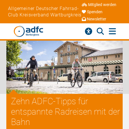
Mitglied werden
Allgemeiner Deutscher Fahrrad-
Spenden
Club Kreisverband Wartburgkreis
Newsletter
Zehn ADFC-Tipps für
entspannte Radreisen mit der
Bahn