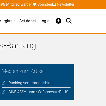
Mitglied werden
Spenden
Newsletter
urgkreis
Sei dabei
Login
gs-Ranking
Medien zum Artikel
Ranking vom Handelsblatt
BIKE ASSekuranz SofortschutzPLUS