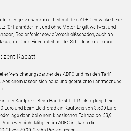
rde in enger Zusammenarbeit mit dem ADFC entwickelt. Sie
z für Fahrräder mit und ohne Motor. Er gilt weltweit und
chäden, Bedienfehler sowie Verschleißschäden, auch an
us, ab. Ohne Eigenanteil bei der Schadensregulierung.
rozent Rabatt
zieller Versicherungspartner des ADFC und hat den Tarif
lt. Absichern lassen sich neue und gebrauchte Fahrräder und
ro.
st der Kaufpreis. Beim Handelsblatt-Ranking liegt beim
0 Euro und beim Elektrorad ein Kaufpreis von 3.500 Euro
ieder läge dann bei einem klassischen Fahrrad bei 53,91
. Auch wer nicht Mitglied im ADFC ist, kann die
,90 € bzw. 79,90 € zehn Prozent mehr.