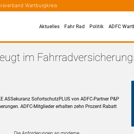
eisverband Wartburgkreis
Aktuelles
Fahr Rad
Politik
ADFC Wartb
eugt im Fahrradversicherun
BIKE ASSekuranz SofortschutzPLUS von ADFC-Partner P&P
erungen. ADFC-Mitglieder erhalten zehn Prozent Rabatt
Die Anforderungen an moderne