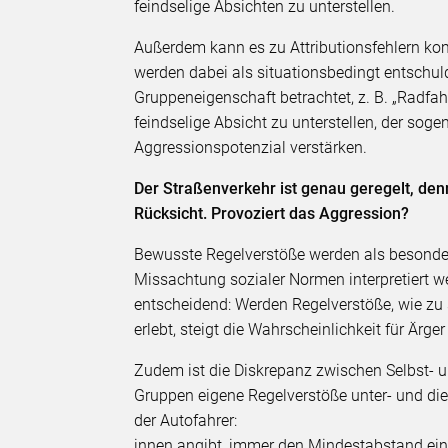
feindselige Absichten zu unterstellen.
Außerdem kann es zu Attributionsfehlern ko
werden dabei als situationsbedingt entschuld
Gruppeneigenschaft betrachtet, z. B. „Radfa
feindselige Absicht zu unterstellen, der soge
Aggressionspotenzial verstärken.
Der Straßenverkehr ist genau geregelt, d
Rücksicht. Provoziert das Aggression?
Bewusste Regelverstöße werden als besonders 
Missachtung sozialer Normen interpretiert 
entscheidend: Werden Regelverstöße, wie zu 
erlebt, steigt die Wahrscheinlichkeit für Ärg
Zudem ist die Diskrepanz zwischen Selbst-
Gruppen eigene Regelverstöße unter- und di
der Autofahrer:
innen angibt, immer den Mindestabstand ein