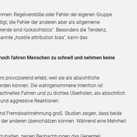
mmen: Regelverstöße oder Fehler der eigenen Gruppe
igt, die Fehler der anderen aber als allgemeine
hrende sind rücksichtslos“. Besonders die Tendenz,
nannte „hostile attribution bias“, kann das
ennoch fahren Menschen zu schnell und nehmen keine
provozierend erlebt, weil sie als absichtliche
werden können. Die wahrgenommene Intention ist
schnelles Fahren und zu dichtes Überholen, als absichtlich
er und aggressive Reaktionen.
 und Fremdwahrnehmung groß. Studien zeigen, dass beide
e der anderen überschätzen können. Während eine Mehrheit
zuhalten, zeigen Beobachtungen das Gegenteil.