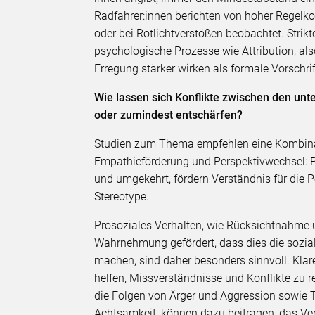
Radfahrer:innen berichten von hoher Regelk
oder bei Rotlichtverstößen beobachtet. Strikt
psychologische Prozesse wie Attribution, 
Erregung stärker wirken als formale Vorschrif
Wie lassen sich Konflikte zwischen den un
oder zumindest entschärfen?
Studien zum Thema empfehlen eine Kombinat
Empathieförderung und Perspektivwechsel: P
und umgekehrt, fördern Verständnis für die 
Stereotype.
Prosoziales Verhalten, wie Rücksichtnahme 
Wahrnehmung gefördert, dass dies die sozial
machen, sind daher besonders sinnvoll. Kla
helfen, Missverständnisse und Konflikte zu r
die Folgen von Ärger und Aggression sowie T
Achtsamkeit, können dazu beitragen, das Ve