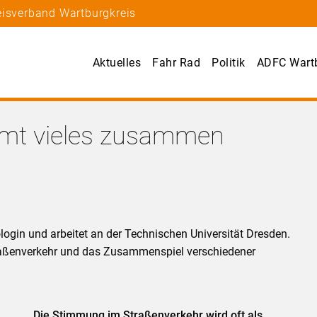
eisverband Wartburgkreis
Aktuelles
Fahr Rad
Politik
ADFC Wartb
mmt vieles zusammen
login und arbeitet an der Technischen Universität Dresden.
traßenverkehr und das Zusammenspiel verschiedener
Die Stimmung im Straßenverkehr wird oft als