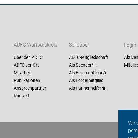
ADFC Wartburgkreis
Sei dabei
Login
Über den ADFC
ADFC-Mitgliedschaft
Aktiven
ADFC vor Ort
Als Spender*in
Mitglie
Mitarbeit
Als Ehrenamtliche/r
Publikationen
Als Fördermitglied
Ansprechpartner
Als Pannenhelfer*in
Kontakt
Wir 
pers
einz