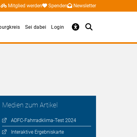
Mitglied werden
Spenden
Newsletter
urgkreis
Sei dabei
Login
Medien zum Artikel
ADFC-Fahrradklima-Test 2024
Interaktive Ergebniskarte