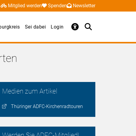
Mitglied werden
Spenden
Newsletter
urgkreis
Sei dabei
Login
rten
Medien zum Artikel
Thüringer ADFC-Kirchenradtouren
Werden Sie ADFC-Mitglied!