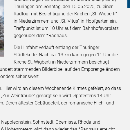
Thüringen am Sonntag, den 15.06.2025, zu einer
Radtour mit Besichtigung der Kirchen „St. Wigberti“
in Niederzimmern und „St. Vitus“ in Hopfgarten ein.
Treffpunkt ist um 10 Uhr auf dem Bahnhofsvorplatz
gegenüber dem *Radhaus.
Die Hinfahrt verläuft entlang der Thüringer
Städtekette. Nach ca. 13 km kann gegen 11 Uhr die
Kirche St. Wigberti in Niederzimmern besichtigt
rhundert stammenden Bilderbibel auf den Emporengeländern
sonders sehenswert.
n. Hier wird an diesem Wochenende Kirmes gefeiert, so dass
 „Zur Weintraube“ gesorgt sein wird. Spätestens 14 Uhr
n. Deren ältester Gebäudeteil, der romanische Flieh- und
am Napoleonstein, Sohnstedt, Obernissa, Rhoda und
6 Höhenmetern wird dann wieder das *Radhaus erreicht.