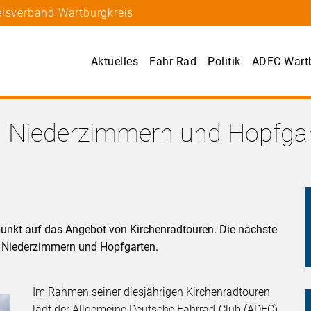
eisverband Wartburgkreis
Aktuelles
Fahr Rad
Politik
ADFC Wartb
h Niederzimmern und Hopfga
unkt auf das Angebot von Kirchenradtouren. Die nächste
ch Niederzimmern und Hopfgarten.
Im Rahmen seiner diesjährigen Kirchenradtouren
lädt der Allgemeine Deutsche Fahrrad-Club (ADFC)