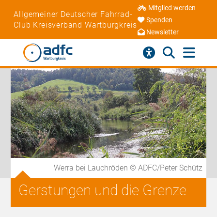
Mitglied werden
Allgemeiner Deutscher Fahrrad-
Spenden
Club Kreisverband Wartburgkreis
Newsletter
Werra bei Lauchröden © ADFC/Peter Schütz
Gerstungen und die Grenze